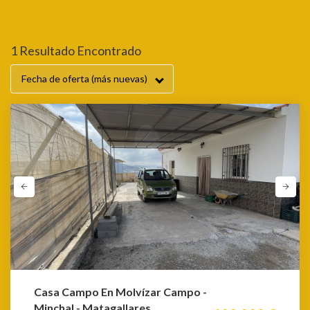
1 Venta En Granada Molvíza
1 Resultado Encontrado
Fecha de oferta (más nuevas)
Casa Campo En Molvízar Campo -
Minchal - Matagallares