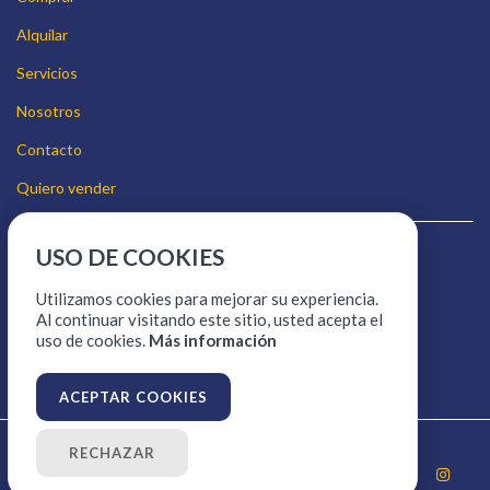
Alquilar
Servicios
Nosotros
Contacto
Quiero vender
USO DE COOKIES
Aviso legal
Política de cookies
Utilizamos cookies para mejorar su experiencia.
Al continuar visitando este sitio, usted acepta el
Política de protección de datos
uso de cookies.
Más información
ACEPTAR COOKIES
© 2026
Salobreña Vacaciones
RECHAZAR
Filtros de busqueda