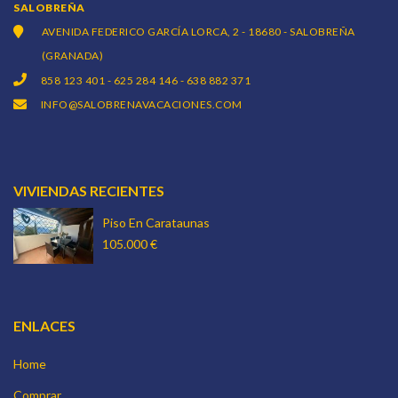
SALOBREÑA
AVENIDA FEDERICO GARCÍA LORCA, 2 - 18680 - SALOBREÑA
(GRANADA)
858 123 401 - 625 284 146 - 638 882 371
INFO@SALOBRENAVACACIONES.COM
VIVIENDAS RECIENTES
Piso En Carataunas
105.000 €
ENLACES
Home
Comprar