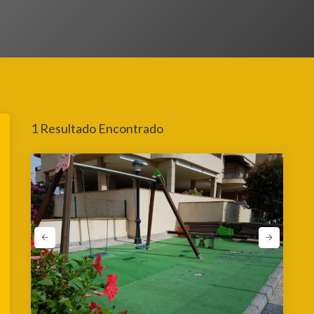
reña Playa · Viviendas
1 Resultado Encontrado