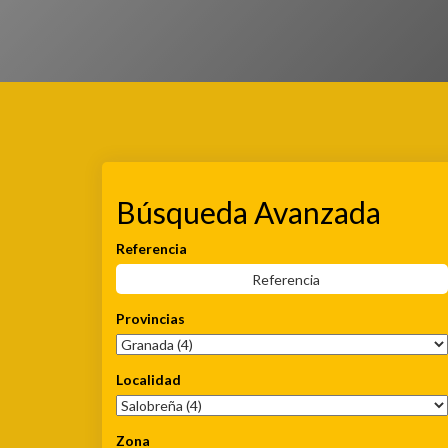
1 Alquiler En Granada Salob
Búsqueda
Avanzada
Referencia
Provincias
Localidad
Zona