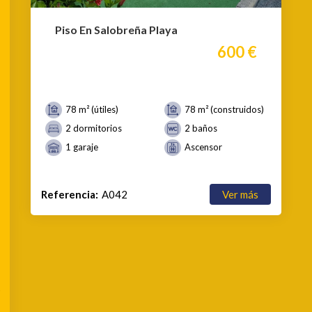
Piso En Salobreña Playa
600 €
78 m² (útiles)
78 m² (construidos)
2 dormitorios
2 baños
1 garaje
Ascensor
Referencia:
A042
Ver más