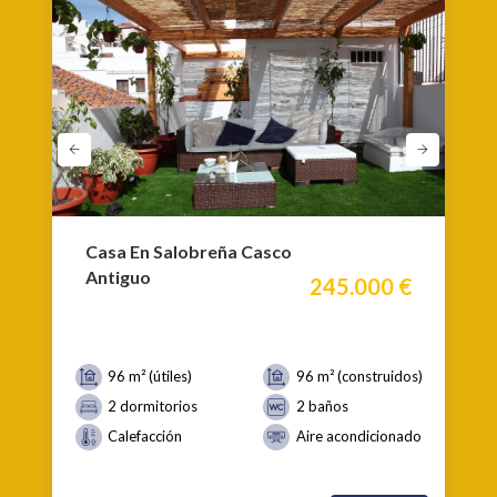
Casa En Salobreña Casco
Antiguo
245.000 €
96 m² (útiles)
96 m² (construidos)
2 dormitorios
2 baños
Calefacción
Aire acondicionado