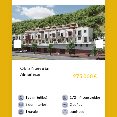
Obra Nueva En
Almuñécar
275.000 €
133 m² (útiles)
172 m² (construidos)
3 dormitorios
2 baños
1 garaje
Luminoso