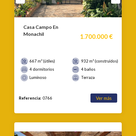
Casa Campo En
Monachil
1.700.000 €
667 m² (útiles)
932 m² (construidos)
4 dormitorios
4 baños
Luminoso
Terraza
Ver más
Referencia:
0766