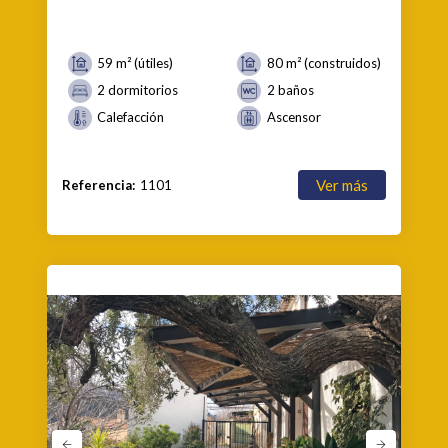
59 m² (útiles)
80 m² (construidos)
2 dormitorios
2 baños
Calefacción
Ascensor
Ver más
Referencia:
1101