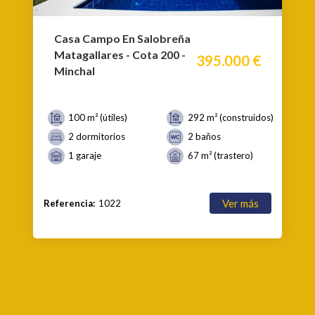
Casa Campo En Salobreña
Matagallares - Cota 200 -
395.000 €
Minchal
100 m² (útiles)
292 m² (construidos)
2 dormitorios
2 baños
1 garaje
67 m² (trastero)
Ver más
Referencia:
1022