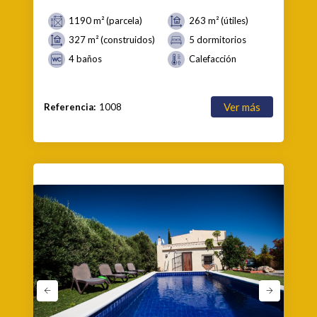
1190 m² (parcela)
263 m² (útiles)
327 m² (construidos)
5 dormitorios
4 baños
Calefacción
Ver más
Referencia:
1008