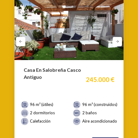
Casa En Salobreña Casco
Antiguo
245.000 €
96 m² (útiles)
96 m² (construidos)
2 dormitorios
2 baños
Calefacción
Aire acondicionado