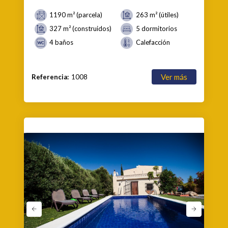
1190 m² (parcela)
263 m² (útiles)
327 m² (construidos)
5 dormitorios
4 baños
Calefacción
Ver más
Referencia:
1008