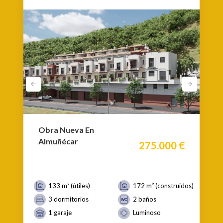
Obra Nueva En
Almuñécar
275.000 €
133 m² (útiles)
172 m² (construidos)
3 dormitorios
2 baños
1 garaje
Luminoso