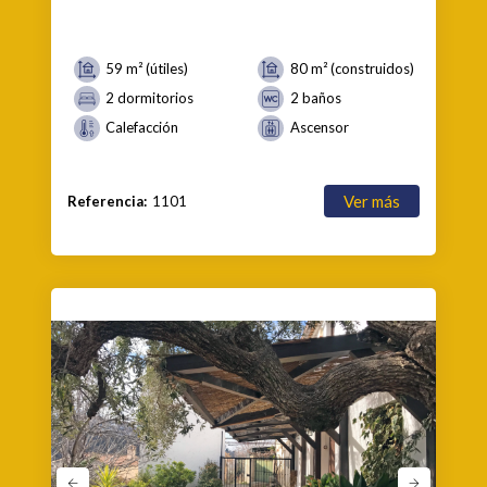
59 m² (útiles)
80 m² (construidos)
2 dormitorios
2 baños
Calefacción
Ascensor
Ver más
Referencia:
1101