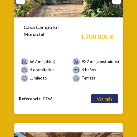
Casa Campo En
Monachil
1.700.000 €
667 m² (útiles)
932 m² (construidos)
4 dormitorios
4 baños
Luminoso
Terraza
Ver más
Referencia:
0766