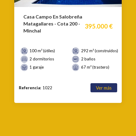
Casa Campo En Salobreña
Matagallares - Cota 200 -
395.000 €
Minchal
100 m² (útiles)
292 m² (construidos)
2 dormitorios
2 baños
1 garaje
67 m² (trastero)
Ver más
Referencia:
1022