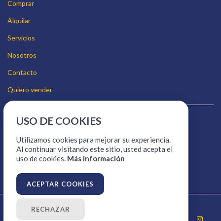
Comprar
Alquilar
Servicios
Nosotros
Contacto
Quiero vender
USO DE COOKIES
Aviso legal
Política de cookies
Utilizamos cookies para mejorar su experiencia.
Al continuar visitando este sitio, usted acepta el
Política de protección de datos
uso de cookies.
Más información
ACEPTAR COOKIES
© 2026
Salobreña Vacaciones
RECHAZAR